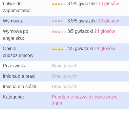
Łatwe do
3.5/5 gwiazdki
10 głosów
zapamiętania:
Wymowa:
3.5/5 gwiazdki
10 głosów
Wymowa po
3/5 gwiazdki
24 głosów
angielsku:
Opinia
4/5 gwiazdki
24 głosów
cudzoziemców:
Przezwiska:
Brak danych
Imiona dla braci:
Brak danych
Imiona dla sióstr:
Brak danych
Kategorie:
Popularne nazwy dziewczyna w
2009