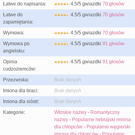
Łatwe do napisania:
4.5/5 gwiazdki
70 głosów
Łatwe do
4.5/5 gwiazdki
70 głosów
zapamiętania:
Wymowa:
4.5/5 gwiazdki
70 głosów
Wymowa po
4.5/5 gwiazdki
91 głosów
angielsku:
Opinia
4.5/5 gwiazdki
91 głosów
cudzoziemców:
Przezwiska:
Brak danych
Imiona dla braci:
Brak danych
Imiona dla sióstr:
Brak danych
Kategorie:
Włoskie nazwy
-
Romantyczny
nazwy
-
Popularne hebrajski imiona
dla chłopców
-
Popularne węgierski
imiona dla chłopców
-
Popularne