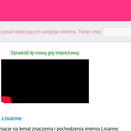
 pytań dotyczących swojego imienia. Twoje imię:
Sprawdź tę nową grę imprezową:
a Lisanne
rmacje na temat znaczenia i pochodzenia imienia Lisanne.