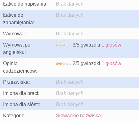
Łatwe do napisania:
Brak danych
Łatwe do
Brak danych
zapamiętania:
Wymowa:
Brak danych
Wymowa po
3/5 gwiazdki
1 głosów
angielsku:
Opinia
2/5 gwiazdki
1 głosów
cudzoziemców:
Przezwiska:
Brak danych
Imiona dla braci:
Brak danych
Imiona dla sióstr:
Brak danych
Kategorie:
Słowackie nazwiska