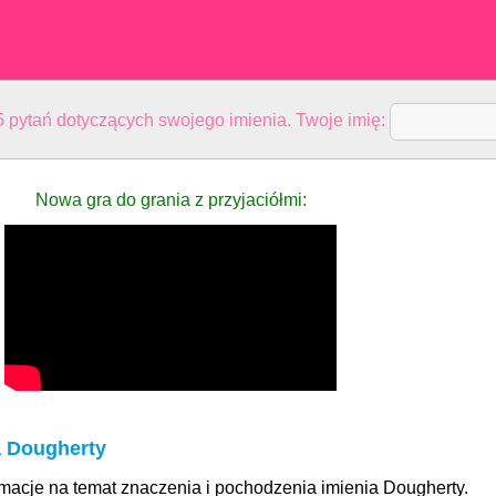
 pytań dotyczących swojego imienia. Twoje imię:
Nowa gra do grania z przyjaciółmi:
a Dougherty
rmacje na temat znaczenia i pochodzenia imienia Dougherty.