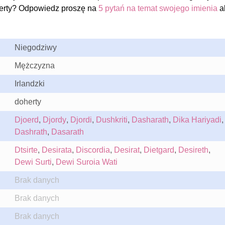
erty? Odpowiedz proszę na
5 pytań na temat swojego imienia
a
Niegodziwy
Mężczyzna
Irlandzki
doherty
Djoerd
,
Djordy
,
Djordi
,
Dushkriti
,
Dasharath
,
Dika Hariyadi
,
Dashrath
,
Dasarath
Dtsirte
,
Desirata
,
Discordia
,
Desirat
,
Dietgard
,
Desireth
,
Dewi Surti
,
Dewi Suroia Wati
Brak danych
Brak danych
Brak danych