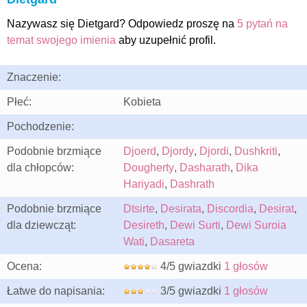
Nazywasz się Dietgard? Odpowiedz proszę na
5 pytań na
temat swojego imienia
aby uzupełnić profil.
Znaczenie:
Płeć:
Kobieta
Pochodzenie:
Podobnie brzmiące
Djoerd
,
Djordy
,
Djordi
,
Dushkriti
,
dla chłopców:
Dougherty
,
Dasharath
,
Dika
Hariyadi
,
Dashrath
Podobnie brzmiące
Dtsirte
,
Desirata
,
Discordia
,
Desirat
,
dla dziewcząt:
Desireth
,
Dewi Surti
,
Dewi Suroia
Wati
,
Dasareta
Ocena:
4/5 gwiazdki
1 głosów
Łatwe do napisania:
3/5 gwiazdki
1 głosów