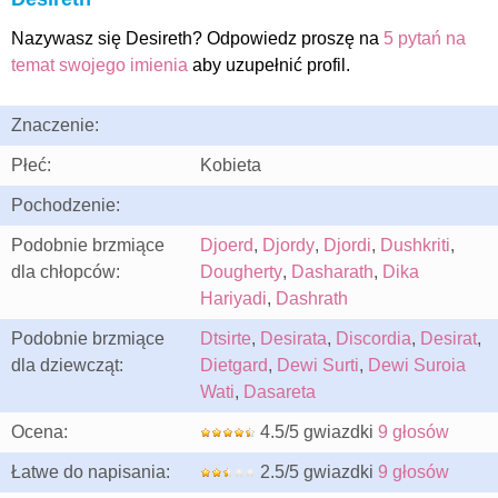
Nazywasz się Desireth? Odpowiedz proszę na
5 pytań na
temat swojego imienia
aby uzupełnić profil.
Znaczenie:
Płeć:
Kobieta
Pochodzenie:
Podobnie brzmiące
Djoerd
,
Djordy
,
Djordi
,
Dushkriti
,
dla chłopców:
Dougherty
,
Dasharath
,
Dika
Hariyadi
,
Dashrath
Podobnie brzmiące
Dtsirte
,
Desirata
,
Discordia
,
Desirat
,
dla dziewcząt:
Dietgard
,
Dewi Surti
,
Dewi Suroia
Wati
,
Dasareta
Ocena:
4.5/5 gwiazdki
9 głosów
Łatwe do napisania:
2.5/5 gwiazdki
9 głosów