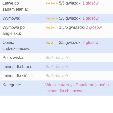
Łatwe do
5/5 gwiazdki
1 głosów
zapamiętania:
Wymowa:
5/5 gwiazdki
1 głosów
Wymowa po
3.5/5 gwiazdki
2 głosów
angielsku:
Opinia
3/5 gwiazdki
2 głosów
cudzoziemców:
Przezwiska:
Brak danych
Imiona dla braci:
Brak danych
Imiona dla sióstr:
Brak danych
Kategorie:
Włoskie nazwy
-
Popularne japoński
imiona dla chłopców