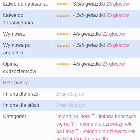
Łatwe do napisania:
3.5/5 gwiazdki
23 głosów
Łatwe do
4.5/5 gwiazdki
23 głosów
zapamiętania:
Wymowa:
4/5 gwiazdki
22 głosów
Wymowa po
4.5/5 gwiazdki
25 głosów
angielsku:
Opinia
4/5 gwiazdki
23 głosów
cudzoziemców:
Przezwiska:
Imiona dla braci:
Brak danych
Imiona dla sióstr:
Brak danych
Kategorie:
Imiona na literę T
-
Imiona kończące
się na Y
-
Imiona dla dziewczynek
na literę T
-
Imiona dla dziewczynek
na 5 liter(y)
-
Imiona dla