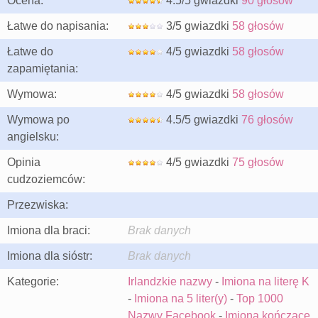
Ocena:
4.5/5 gwiazdki
90 głosów
Łatwe do napisania:
3/5 gwiazdki
58 głosów
Łatwe do
4/5 gwiazdki
58 głosów
zapamiętania:
Wymowa:
4/5 gwiazdki
58 głosów
Wymowa po
4.5/5 gwiazdki
76 głosów
angielsku:
Opinia
4/5 gwiazdki
75 głosów
cudzoziemców:
Przezwiska:
Imiona dla braci:
Brak danych
Imiona dla sióstr:
Brak danych
Kategorie:
Irlandzkie nazwy
-
Imiona na literę K
-
Imiona na 5 liter(y)
-
Top 1000
Nazwy Facebook
-
Imiona kończące