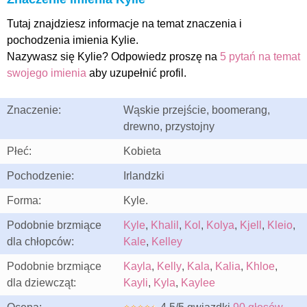
Tutaj znajdziesz informacje na temat znaczenia i
pochodzenia imienia Kylie.
Nazywasz się Kylie? Odpowiedz proszę na
5 pytań na temat
swojego imienia
aby uzupełnić profil.
Znaczenie:
Wąskie przejście, boomerang,
drewno, przystojny
Płeć:
Kobieta
Pochodzenie:
Irlandzki
Forma:
Kyle.
Podobnie brzmiące
Kyle
,
Khalil
,
Kol
,
Kolya
,
Kjell
,
Kleio
,
dla chłopców:
Kale
,
Kelley
Podobnie brzmiące
Kayla
,
Kelly
,
Kala
,
Kalia
,
Khloe
,
dla dziewcząt:
Kayli
,
Kyla
,
Kaylee