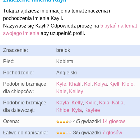
Tutaj znajdziesz informacje na temat znaczenia i
pochodzenia imienia Kayli.
Nazywasz się Kayli? Odpowiedz proszę na
5 pytań na temat
swojego imienia
aby uzupełnić profil.
Znaczenie:
brelok
Płeć:
Kobieta
Pochodzenie:
Angielski
Podobnie brzmiące
Kyle
,
Khalil
,
Kol
,
Kolya
,
Kjell
,
Kleio
,
dla chłopców:
Kale
,
Kelley
Podobnie brzmiące
Kayla
,
Kelly
,
Kylie
,
Kala
,
Kalia
,
dla dziewcząt:
Khloe
,
Kyla
,
Kaylee
Ocena:
4/5 gwiazdki
14 głosów
Łatwe do napisania:
3/5 gwiazdki
7 głosów