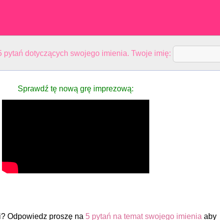
 pytań dotyczących swojego imienia. Twoje imię:
Sprawdź tę nową grę imprezową:
i? Odpowiedz proszę na
5 pytań na temat swojego imienia
aby