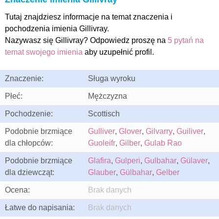
Tutaj znajdziesz informacje na temat znaczenia i
pochodzenia imienia Gillivray.
Nazywasz się Gillivray? Odpowiedz proszę na
5 pytań na
temat swojego imienia
aby uzupełnić profil.
Znaczenie:
Sługa wyroku
Płeć:
Mężczyzna
Pochodzenie:
Scottisch
Podobnie brzmiące
Gulliver
,
Glover
,
Gilvarry
,
Guiliver
,
dla chłopców:
Guoleifr
,
Gilber
,
Gulab Rao
Podobnie brzmiące
Glafira
,
Gulperi
,
Gulbahar
,
Gülaver
,
dla dziewcząt:
Glauber
,
Gülbahar
,
Gelber
Ocena:
Brak danych
Łatwe do napisania:
Brak danych