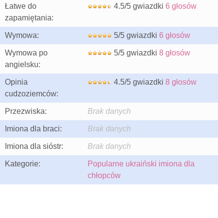
Łatwe do
4.5/5 gwiazdki
6 głosów
zapamiętania:
Wymowa:
5/5 gwiazdki
6 głosów
Wymowa po
5/5 gwiazdki
8 głosów
angielsku:
Opinia
4.5/5 gwiazdki
8 głosów
cudzoziemców:
Przezwiska:
Brak danych
Imiona dla braci:
Brak danych
Imiona dla sióstr:
Brak danych
Kategorie:
Popularne ukraiński imiona dla
chłopców