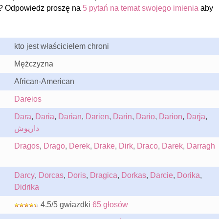
? Odpowiedz proszę na
5 pytań na temat swojego imienia
aby
kto jest właścicielem chroni
Mężczyzna
African-American
Dareios
Dara
,
Daria
,
Darian
,
Darien
,
Darin
,
Dario
,
Darion
,
Darja
,
داریوش
Dragos
,
Drago
,
Derek
,
Drake
,
Dirk
,
Draco
,
Darek
,
Darragh
Darcy
,
Dorcas
,
Doris
,
Dragica
,
Dorkas
,
Darcie
,
Dorika
,
Didrika
4.5/5 gwiazdki
65 głosów