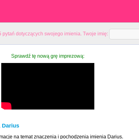
 pytań dotyczących swojego imienia. Twoje imię:
Sprawdź tę nową grę imprezową:
 Darius
rmacje na temat znaczenia i pochodzenia imienia Darius.