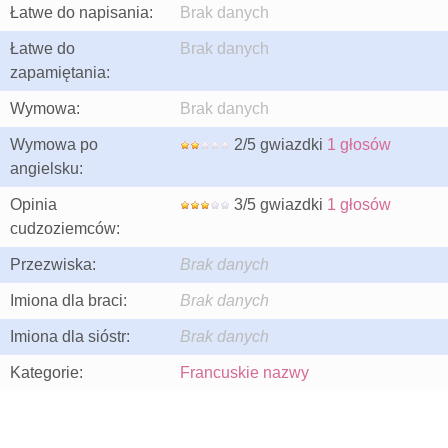
Łatwe do napisania:
Brak danych
Łatwe do
Brak danych
zapamiętania:
Wymowa:
Brak danych
Wymowa po
2/5 gwiazdki
1 głosów
angielsku:
Opinia
3/5 gwiazdki
1 głosów
cudzoziemców:
Przezwiska:
Brak danych
Imiona dla braci:
Brak danych
Imiona dla sióstr:
Brak danych
Kategorie:
Francuskie nazwy