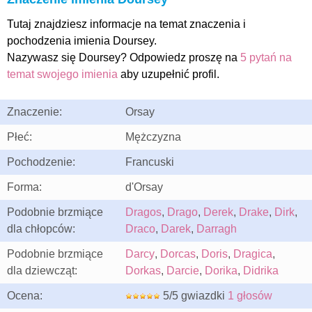
Tutaj znajdziesz informacje na temat znaczenia i
pochodzenia imienia Doursey.
Nazywasz się Doursey? Odpowiedz proszę na
5 pytań na
temat swojego imienia
aby uzupełnić profil.
Znaczenie:
Orsay
Płeć:
Mężczyzna
Pochodzenie:
Francuski
Forma:
d'Orsay
Podobnie brzmiące
Dragos
,
Drago
,
Derek
,
Drake
,
Dirk
,
dla chłopców:
Draco
,
Darek
,
Darragh
Podobnie brzmiące
Darcy
,
Dorcas
,
Doris
,
Dragica
,
dla dziewcząt:
Dorkas
,
Darcie
,
Dorika
,
Didrika
Ocena:
5/5 gwiazdki
1 głosów