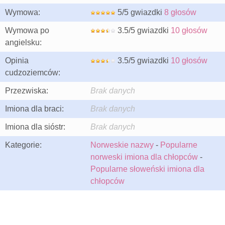
Wymowa:
5/5 gwiazdki
8 głosów
Wymowa po
3.5/5 gwiazdki
10 głosów
angielsku:
Opinia
3.5/5 gwiazdki
10 głosów
cudzoziemców:
Przezwiska:
Brak danych
Imiona dla braci:
Brak danych
Imiona dla sióstr:
Brak danych
Kategorie:
Norweskie nazwy
-
Popularne
norweski imiona dla chłopców
-
Popularne słoweński imiona dla
chłopców