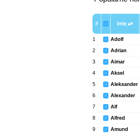
#
imię
♂
1
Adolf
♂
2
Adrian
♂
3
Aimar
♂
4
Aksel
♂
5
Aleksander
♂
6
Alexander
♂
7
Alf
♂
8
Alfred
♂
9
Amund
♂