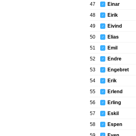
47
Einar
♂
48
Eirik
♂
49
Eivind
♂
50
Elias
♂
51
Emil
♂
52
Endre
♂
53
Engebret
♂
54
Erik
♂
55
Erlend
♂
56
Erling
♂
57
Eskil
♂
58
Espen
♂
59
Even
♂