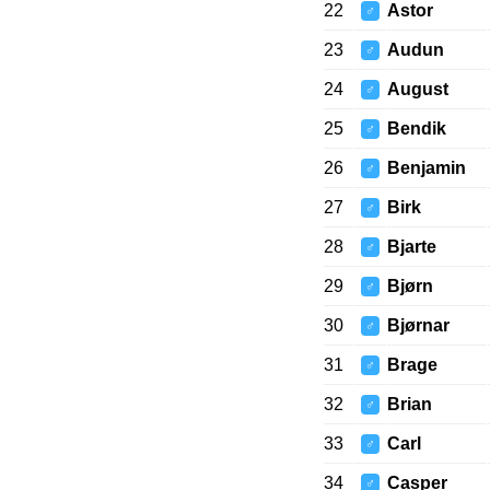
22
Astor
♂
23
Audun
♂
24
August
♂
25
Bendik
♂
26
Benjamin
♂
27
Birk
♂
28
Bjarte
♂
29
Bjørn
♂
30
Bjørnar
♂
31
Brage
♂
32
Brian
♂
33
Carl
♂
34
Casper
♂