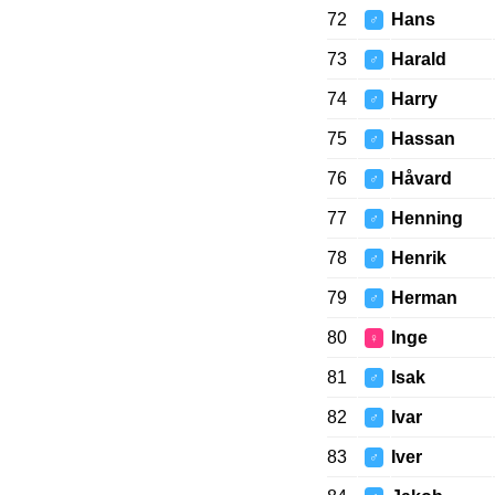
72
Hans
♂
73
Harald
♂
74
Harry
♂
75
Hassan
♂
76
Håvard
♂
77
Henning
♂
78
Henrik
♂
79
Herman
♂
80
Inge
♀
81
Isak
♂
82
Ivar
♂
83
Iver
♂