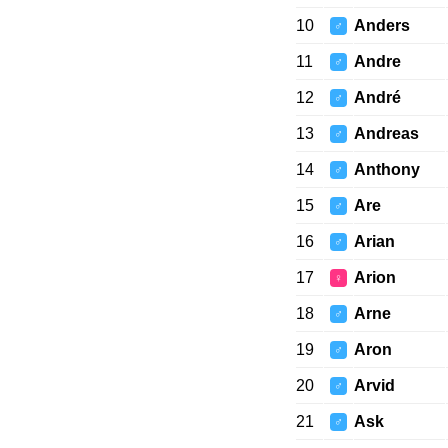
10
Anders
♂
11
Andre
♂
12
André
♂
13
Andreas
♂
14
Anthony
♂
15
Are
♂
16
Arian
♂
17
Arion
♀
18
Arne
♂
19
Aron
♂
20
Arvid
♂
21
Ask
♂