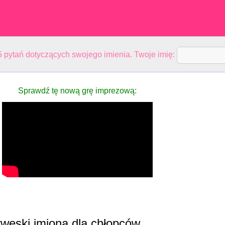
 pytań dotyczących swojego imienia. Twoje imię:
Sprawdź tę nową grę imprezową:
weski imiona dla chłopców