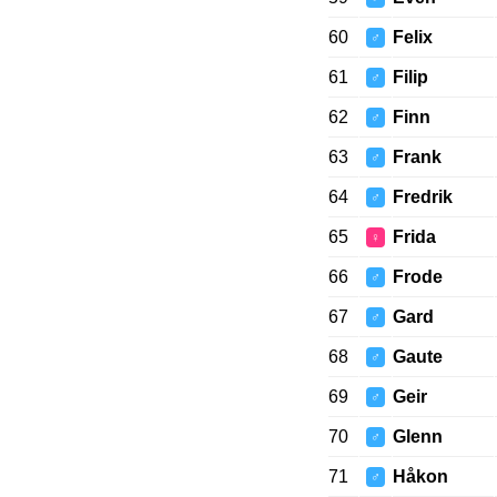
60
Felix
♂
61
Filip
♂
62
Finn
♂
63
Frank
♂
64
Fredrik
♂
65
Frida
♀
66
Frode
♂
67
Gard
♂
68
Gaute
♂
69
Geir
♂
70
Glenn
♂
71
Håkon
♂