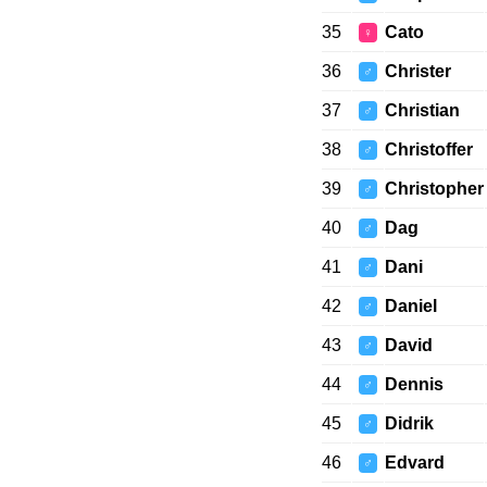
35
Cato
♀
36
Christer
♂
37
Christian
♂
38
Christoffer
♂
39
Christopher
♂
40
Dag
♂
41
Dani
♂
42
Daniel
♂
43
David
♂
44
Dennis
♂
45
Didrik
♂
46
Edvard
♂