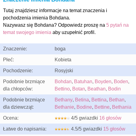
Tutaj znajdziesz informacje na temat znaczenia i
pochodzenia imienia Bohdana.
Nazywasz się Bohdana? Odpowiedz proszę na
5 pytań na
temat swojego imienia
aby uzupełnić profil.
Znaczenie:
boga
Płeć:
Kobieta
Pochodzenie:
Rosyjski
Podobnie brzmiące
Bohdan
,
Batuhan
,
Boyden
,
Boden
,
dla chłopców:
Bettino
,
Botan
,
Beathan
,
Bodin
Podobnie brzmiące
Bethany
,
Betina
,
Bettina
,
Bethan
,
dla dziewcząt:
Bethanie
,
Bodine
,
Bettine
,
Bethania
Ocena:
4/5 gwiazdki
16 głosów
Łatwe do napisania:
4.5/5 gwiazdki
15 głosów