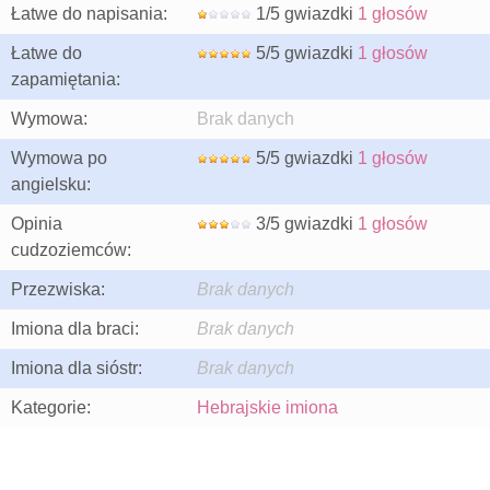
Łatwe do napisania:
1/5 gwiazdki
1 głosów
Łatwe do
5/5 gwiazdki
1 głosów
zapamiętania:
Wymowa:
Brak danych
Wymowa po
5/5 gwiazdki
1 głosów
angielsku:
Opinia
3/5 gwiazdki
1 głosów
cudzoziemców:
Przezwiska:
Brak danych
Imiona dla braci:
Brak danych
Imiona dla sióstr:
Brak danych
Kategorie:
Hebrajskie imiona