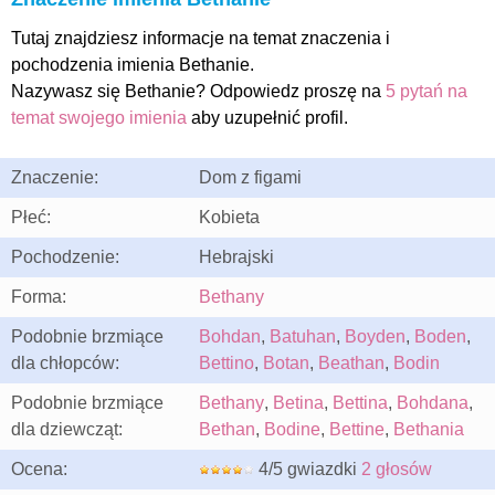
Tutaj znajdziesz informacje na temat znaczenia i
pochodzenia imienia Bethanie.
Nazywasz się Bethanie? Odpowiedz proszę na
5 pytań na
temat swojego imienia
aby uzupełnić profil.
Znaczenie:
Dom z figami
Płeć:
Kobieta
Pochodzenie:
Hebrajski
Forma:
Bethany
Podobnie brzmiące
Bohdan
,
Batuhan
,
Boyden
,
Boden
,
dla chłopców:
Bettino
,
Botan
,
Beathan
,
Bodin
Podobnie brzmiące
Bethany
,
Betina
,
Bettina
,
Bohdana
,
dla dziewcząt:
Bethan
,
Bodine
,
Bettine
,
Bethania
Ocena:
4/5 gwiazdki
2 głosów