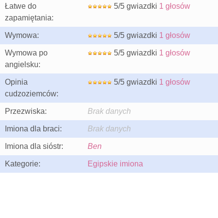
Łatwe do
5/5 gwiazdki
1 głosów
zapamiętania:
Wymowa:
5/5 gwiazdki
1 głosów
Wymowa po
5/5 gwiazdki
1 głosów
angielsku:
Opinia
5/5 gwiazdki
1 głosów
cudzoziemców:
Przezwiska:
Brak danych
Imiona dla braci:
Brak danych
Imiona dla sióstr:
Ben
Kategorie:
Egipskie imiona