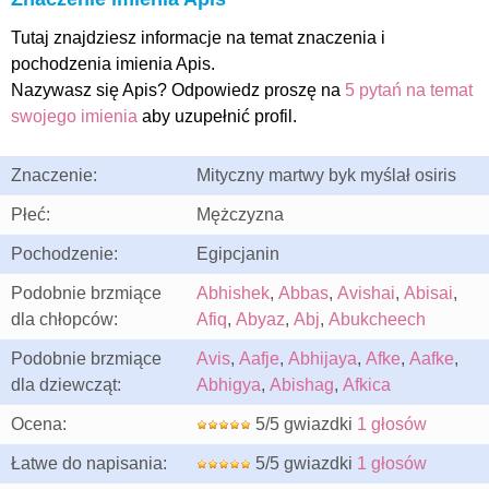
Tutaj znajdziesz informacje na temat znaczenia i
pochodzenia imienia Apis.
Nazywasz się Apis? Odpowiedz proszę na
5 pytań na temat
swojego imienia
aby uzupełnić profil.
Znaczenie:
Mityczny martwy byk myślał osiris
Płeć:
Mężczyzna
Pochodzenie:
Egipcjanin
Podobnie brzmiące
Abhishek
,
Abbas
,
Avishai
,
Abisai
,
dla chłopców:
Afiq
,
Abyaz
,
Abj
,
Abukcheech
Podobnie brzmiące
Avis
,
Aafje
,
Abhijaya
,
Afke
,
Aafke
,
dla dziewcząt:
Abhigya
,
Abishag
,
Afkica
Ocena:
5/5 gwiazdki
1 głosów
Łatwe do napisania:
5/5 gwiazdki
1 głosów