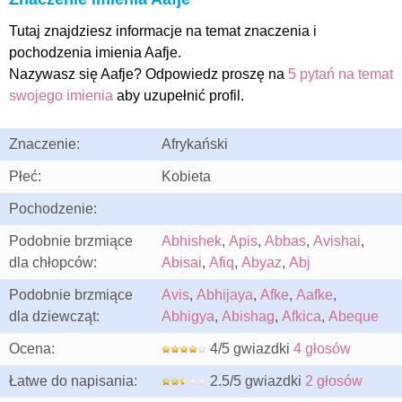
Tutaj znajdziesz informacje na temat znaczenia i
pochodzenia imienia Aafje.
Nazywasz się Aafje? Odpowiedz proszę na
5 pytań na temat
swojego imienia
aby uzupełnić profil.
Znaczenie:
Afrykański
Płeć:
Kobieta
Pochodzenie:
Podobnie brzmiące
Abhishek
,
Apis
,
Abbas
,
Avishai
,
dla chłopców:
Abisai
,
Afiq
,
Abyaz
,
Abj
Podobnie brzmiące
Avis
,
Abhijaya
,
Afke
,
Aafke
,
dla dziewcząt:
Abhigya
,
Abishag
,
Afkica
,
Abeque
Ocena:
4/5 gwiazdki
4 głosów
Łatwe do napisania:
2.5/5 gwiazdki
2 głosów