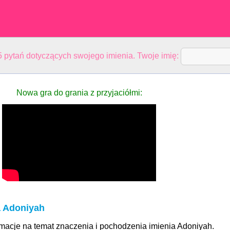
 pytań dotyczących swojego imienia. Twoje imię:
Nowa gra do grania z przyjaciółmi:
a Adoniyah
rmacje na temat znaczenia i pochodzenia imienia Adoniyah.