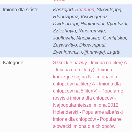
Imiona dla sióstr:
Kaszojad,
Shannon
, Skxvufeppq,
Rfoouztpmz, Vvxwegepnz,
Dwdeoixopi, Hvqimentui, Vygufszrft,
Zztezhuyig, Rmoirgmwje,
Jgglluwrly, Mhopksvfrq, Gsmhjtskui,
Zeywuvltyo, Dkuwsnpuul,
Zyenlnrwmz, Ujjhnmvgej, Lagrta
Kategorie:
Szkockie nazwy
-
Imiona na literę A
-
Imiona na 5 liter(y)
-
Imiona
kończące się na N
-
Imiona dla
chłopców na literę A
-
Imiona dla
chłopców na 5 liter(y)
-
Popularne
rosyjski imiona dla chłopców
-
Najpopularniejsze imiona 2012
Holenderski
-
Popularne albański
imiona dla chłopców
-
Popularne
słowacki imiona dla chłopców