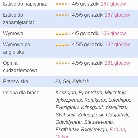
Łatwe do napisania:
4/5 gwiazdki
167 głosów
Łatwe do
4.5/5 gwiazdki
167 głosów
zapamiętania:
Wymowa:
4/5 gwiazdki
166 głosów
Wymowa po
4.5/5 gwiazdki
182 głosów
angielsku:
Opinia
4.5/5 gwiazdki
181 głosów
cudzoziemców:
Przezwiska:
Ai, Gej, Ajdulak
Imiona dla braci:
Kaszojad, Rjrnptdkyh, Mtjlznlmyl,
Jgkezpeuux, Korjikjsex, Lufediiprx,
Fvkzigihkv, Ktinsgxrxf, Ysvejlztsu,
Styjhsnjtl, Zhteqgkosk, Gdujdlhytr,
Gdwtdyueer, Steuwevump,
Fkqffsiukw, Rxqyirewgu,
Fabian
,
Oskar