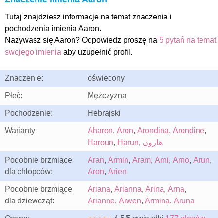
Tutaj znajdziesz informacje na temat znaczenia i
pochodzenia imienia Aaron.
Nazywasz się Aaron? Odpowiedz proszę na
5 pytań na temat
swojego imienia
aby uzupełnić profil.
Znaczenie:
oświecony
Płeć:
Mężczyzna
Pochodzenie:
Hebrajski
Warianty:
Aharon
,
Aron
,
Arondina
,
Arondine
,
Haroun
,
Harun
,
هارون
Podobnie brzmiące
Aran
,
Armin
,
Aram
,
Arni
,
Arno
,
Arun
,
dla chłopców:
Aron
,
Arien
Podobnie brzmiące
Ariana
,
Arianna
,
Arina
,
Arna
,
dla dziewcząt:
Arianne
,
Arwen
,
Armina
,
Aruna