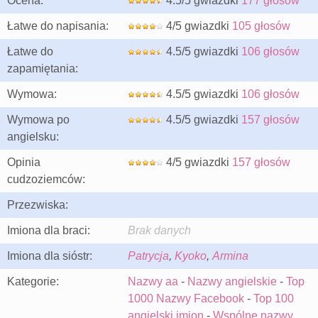
Ocena:
4.5/5 gwiazdki
177 głosów
Łatwe do napisania:
4/5 gwiazdki
105 głosów
Łatwe do
4.5/5 gwiazdki
106 głosów
zapamiętania:
Wymowa:
4.5/5 gwiazdki
106 głosów
Wymowa po
4.5/5 gwiazdki
157 głosów
angielsku:
Opinia
4/5 gwiazdki
157 głosów
cudzoziemców:
Przezwiska:
Imiona dla braci:
Brak danych
Imiona dla sióstr:
Patrycja
,
Kyoko
,
Armina
Kategorie:
Nazwy aa
-
Nazwy angielskie
-
Top
1000 Nazwy Facebook
-
Top 100
angielski imion
-
Wspólne nazwy