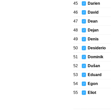
45
Darien
♂
46
David
♂
47
Dean
♂
48
Dejan
♂
49
Denis
♂
50
Desiderio
♂
51
Dominik
♂
52
Dušan
♂
53
Eduard
♂
54
Egon
♂
55
Eliot
♂