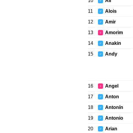
10
Ali
♂
11
Alois
♂
12
Amir
♂
13
Amorim
♀
14
Anakin
♂
15
Andy
♂
16
Angel
♀
17
Anton
♂
18
Antonín
♂
19
Antonio
♂
20
Arian
♂