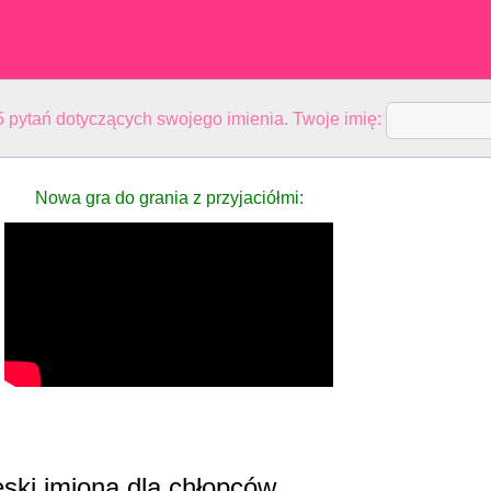
 pytań dotyczących swojego imienia. Twoje imię:
Nowa gra do grania z przyjaciółmi:
ski imiona dla chłopców