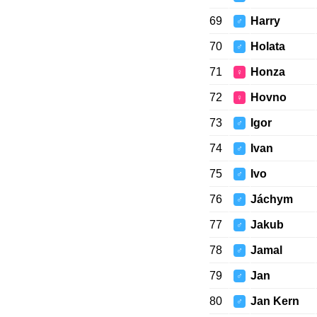
69
Harry
♂
70
Holata
♂
71
Honza
♀
72
Hovno
♀
73
Igor
♂
74
Ivan
♂
75
Ivo
♂
76
Jáchym
♂
77
Jakub
♂
78
Jamal
♂
79
Jan
♂
80
Jan Kern
♂