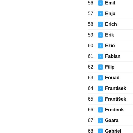
56
Emil
♂
57
Enju
♂
58
Erich
♂
59
Erik
♂
60
Ezio
♂
61
Fabian
♂
62
Filip
♂
63
Fouad
♂
64
Frantisek
♂
65
František
♂
66
Frederik
♂
67
Gaara
♂
68
Gabriel
♂