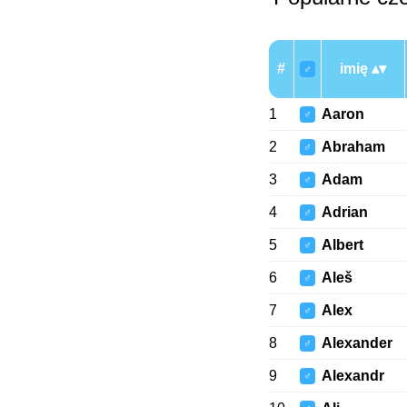
#
imię
♂
1
Aaron
♂
2
Abraham
♂
3
Adam
♂
4
Adrian
♂
5
Albert
♂
6
Aleš
♂
7
Alex
♂
8
Alexander
♂
9
Alexandr
♂