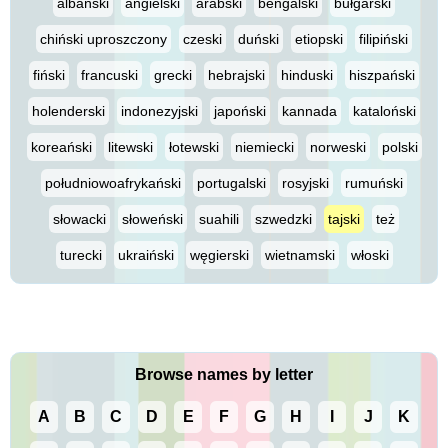
albański
angielski
arabski
bengalski
bułgarski
chiński uproszczony
czeski
duński
etiopski
filipiński
fiński
francuski
grecki
hebrajski
hinduski
hiszpański
holenderski
indonezyjski
japoński
kannada
kataloński
koreański
litewski
łotewski
niemiecki
norweski
polski
południowoafrykański
portugalski
rosyjski
rumuński
słowacki
słoweński
suahili
szwedzki
tajski
też
turecki
ukraiński
węgierski
wietnamski
włoski
Browse names by letter
A
B
C
D
E
F
G
H
I
J
K