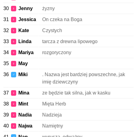
30
Jenny
żyzny
♀
31
Jessica
On czeka na Boga
♀
32
Kate
Czystych
♀
33
Linda
tarcza z drewna lipowego
♀
34
Mariya
rozgoryczony
♀
35
May
♀
36
Miki
. Nazwa jest bardziej powszechne, jak
♂
imię dziewczyny
37
Mina
ze będzie tak silna, jak w kasku
♀
38
Mint
Mięta Herb
♀
39
Nadia
Nadzieja
♀
40
Najwa
Namiętny
♀
41
Nan
wyruszą, odważny