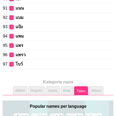
91
แนน
♀
92
แบม
♀
93
แป้ง
♀
94
แพม
♀
95
แพร
♀
96
แพรว
♀
97
โบว์
♀
Kategorie nazw
alfabet
Długość
Sylaby
Kraje
Talen
Więcej
Popular names per language