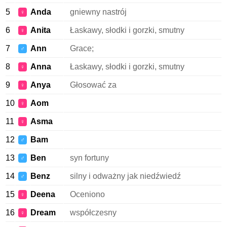
5
Anda
gniewny nastrój
♀
6
Anita
Łaskawy, słodki i gorzki, smutny
♀
7
Ann
Grace;
♂
8
Anna
Łaskawy, słodki i gorzki, smutny
♀
9
Anya
Głosować za
♀
10
Aom
♀
11
Asma
♀
12
Bam
♂
13
Ben
syn fortuny
♂
14
Benz
silny i odważny jak niedźwiedź
♂
15
Deena
Oceniono
♀
16
Dream
współczesny
♀