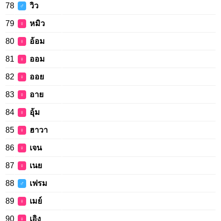
78
วิว
♂
79
หมิว
♀
80
อ้อม
♀
81
ออม
♀
82
ออย
♀
83
อาย
♀
84
อุ้ม
♀
85
ฮาวา
♀
86
เจน
♀
87
เนย
♀
88
เฟรม
♂
89
เมย์
♀
90
เอิง
♀