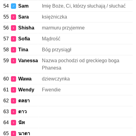
54
Sam
Imię Boże, Ci, którzy słuchają / słuchać
♂
55
Sara
księżniczka
♀
56
Shisha
marmuru przyjemne
♀
57
Sofia
Mądrość
♀
58
Tina
Bóg przysiągł
♀
59
Vanessa
Nazwa pochodzi od greckiego boga
♀
Phanesa
60
Wawa
dziewczynka
♀
61
Wendy
Fwendie
♀
62
ดลยา
♀
63
ดาว
♀
64
นัท
♀
65
นาดา
♀