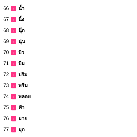
66
น้ำ
♀
67
นิ้ง
♀
68
นุ๊ก
♀
69
นุ่น
♀
70
บิว
♀
71
บีม
♀
72
ปริม
♀
73
พรีม
♀
74
พลอย
♀
75
ฟ้า
♀
76
มาย
♀
77
มุก
♀