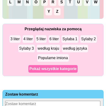
L
M
N
O
P
R
S
T
U
V
W
Y
Z
Przeglądaj nazwiska za pomocą
3 liter
4 liter
5 liter
6 liter
Sylaba 1
Sylaby 2
Sylaby 3
według kraju
według języka
Popularne imiona
Pokaż wszystkie kategorie
Zostaw komentarz