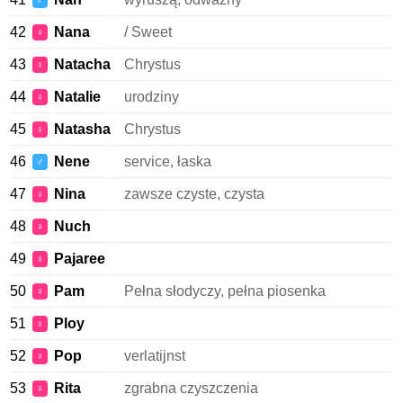
♂
42
Nana
/ Sweet
♀
43
Natacha
Chrystus
♀
44
Natalie
urodziny
♀
45
Natasha
Chrystus
♀
46
Nene
service, łaska
♂
47
Nina
zawsze czyste, czysta
♀
48
Nuch
♀
49
Pajaree
♀
50
Pam
Pełna słodyczy, pełna piosenka
♀
51
Ploy
♀
52
Pop
verlatijnst
♀
53
Rita
zgrabna czyszczenia
♀