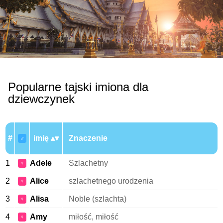
Popularne tajski imiona dla
dziewczynek
#
imię
Znaczenie
♂
1
Adele
Szlachetny
♀
2
Alice
szlachetnego urodzenia
♀
3
Alisa
Noble (szlachta)
♀
4
Amy
miłość, miłość
♀