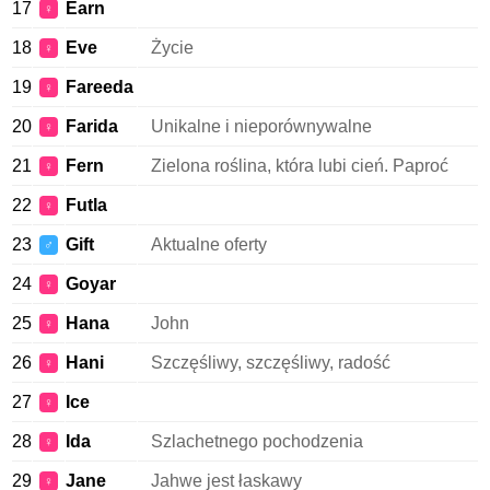
17
Earn
♀
18
Eve
Życie
♀
19
Fareeda
♀
20
Farida
Unikalne i nieporównywalne
♀
21
Fern
Zielona roślina, która lubi cień. Paproć
♀
22
Futla
♀
23
Gift
Aktualne oferty
♂
24
Goyar
♀
25
Hana
John
♀
26
Hani
Szczęśliwy, szczęśliwy, radość
♀
27
Ice
♀
28
Ida
Szlachetnego pochodzenia
♀
29
Jane
Jahwe jest łaskawy
♀