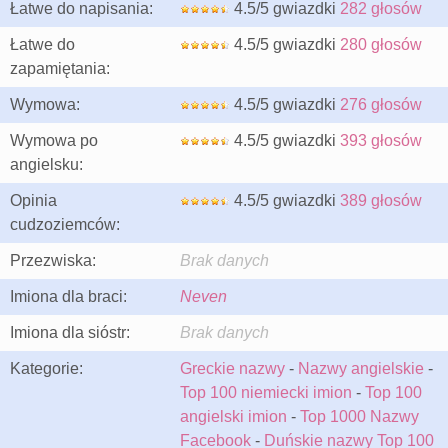
Łatwe do napisania:
4.5/5 gwiazdki
282 głosów
Łatwe do
4.5/5 gwiazdki
280 głosów
zapamiętania:
Wymowa:
4.5/5 gwiazdki
276 głosów
Wymowa po
4.5/5 gwiazdki
393 głosów
angielsku:
Opinia
4.5/5 gwiazdki
389 głosów
cudzoziemców:
Przezwiska:
Brak danych
Imiona dla braci:
Neven
Imiona dla sióstr:
Brak danych
Kategorie:
Greckie nazwy
-
Nazwy angielskie
-
Top 100 niemiecki imion
-
Top 100
angielski imion
-
Top 1000 Nazwy
Facebook
-
Duńskie nazwy Top 100