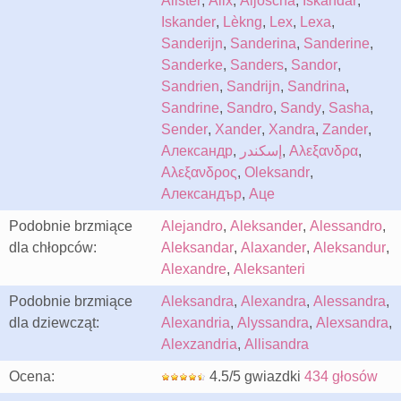
Alister
,
Alix
,
Aljoscha
,
Iskandar
,
Iskander
,
Lèkng
,
Lex
,
Lexa
,
Sanderijn
,
Sanderina
,
Sanderine
,
Sanderke
,
Sanders
,
Sandor
,
Sandrien
,
Sandrijn
,
Sandrina
,
Sandrine
,
Sandro
,
Sandy
,
Sasha
,
Sender
,
Xander
,
Xandra
,
Zander
,
Александр
,
إسكندر
,
Αλεξανδρα
,
Αλεξανδρος
,
Oleksandr
,
Александър
,
Аце
Podobnie brzmiące
Alejandro
,
Aleksander
,
Alessandro
,
dla chłopców:
Aleksandar
,
Alaxander
,
Aleksandur
,
Alexandre
,
Aleksanteri
Podobnie brzmiące
Aleksandra
,
Alexandra
,
Alessandra
,
dla dziewcząt:
Alexandria
,
Alyssandra
,
Alexsandra
,
Alexzandria
,
Allisandra
Ocena:
4.5/5 gwiazdki
434 głosów