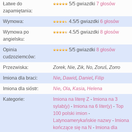
Łatwe do
5/5 gwiazdki
7 głosów
zapamiętania:
Wymowa:
4.5/5 gwiazdki
6 głosów
Wymowa po
4.5/5 gwiazdki
8 głosów
angielsku:
Opinia
5/5 gwiazdki
8 głosów
cudzoziemców:
Przezwiska:
Zorek, Nie, Zik, No, Zoruś, Zorro
Imiona dla braci:
Nie
,
Dawid
,
Daniel
,
Filip
Imiona dla sióstr:
Nie
,
Ola
,
Kasia
,
Helena
Kategorie:
Imiona na literę Z
-
Imiona na 3
sylab(y)
-
Imiona na 6 liter(y)
-
Top
100 polski imion
-
Latynoamerykańskie nazwy
-
Imiona
kończące się na N
-
Imiona dla