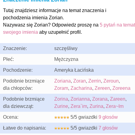
Tutaj znajdziesz informacje na temat znaczenia i
pochodzenia imienia Zorian.
Nazywasz się Zorian? Odpowiedz proszę na
5 pytań na temat
swojego imienia
aby uzupełnić profil.
Znaczenie:
szczęśliwy
Płeć:
Mężczyzna
Pochodzenie:
Ameryka Łacińska
Podobnie brzmiące
Zoriana
,
Zoran
,
Zerrin
,
Zeroun
,
dla chłopców:
Zoram
,
Zacharina
,
Zereen
,
Zoreena
Podobnie brzmiące
Zorina
,
Zorianna
,
Zorana
,
Zareen
,
dla dziewcząt:
Zurine
,
Zera`im
,
Zurina
,
Zera~Im
Ocena:
5/5 gwiazdki
9 głosów
Łatwe do napisania:
5/5 gwiazdki
7 głosów