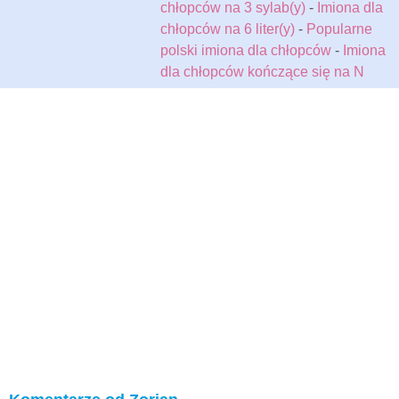
chłopców na 3 sylab(y)
-
Imiona dla
chłopców na 6 liter(y)
-
Popularne
polski imiona dla chłopców
-
Imiona
dla chłopców kończące się na N