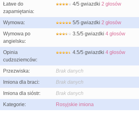
Łatwe do
4/5 gwiazdki
2 głosów
zapamiętania:
Wymowa:
5/5 gwiazdki
2 głosów
Wymowa po
3.5/5 gwiazdki
4 głosów
angielsku:
Opinia
4.5/5 gwiazdki
4 głosów
cudzoziemców:
Przezwiska:
Brak danych
Imiona dla braci:
Brak danych
Imiona dla sióstr:
Brak danych
Kategorie:
Rosyjskie imiona