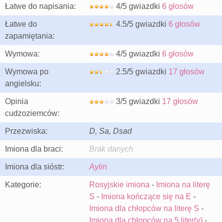
Łatwe do napisania:
4/5 gwiazdki
6 głosów
Łatwe do
4.5/5 gwiazdki
6 głosów
zapamiętania:
Wymowa:
4/5 gwiazdki
6 głosów
Wymowa po
2.5/5 gwiazdki
17 głosów
angielsku:
Opinia
3/5 gwiazdki
17 głosów
cudzoziemców:
Przezwiska:
D, Sa, Dsad
Imiona dla braci:
Brak danych
Imiona dla sióstr:
Aylin
Kategorie:
Rosyjskie imiona
-
Imiona na literę
S
-
Imiona kończące się na E
-
Imiona dla chłopców na literę S
-
Imiona dla chłopców na 5 liter(y)
-