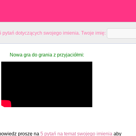
 pytań dotyczących swojego imienia. Twoje imię:
Nowa gra do grania z przyjaciółmi:
powiedz proszę na
5 pytań na temat swojego imienia
aby