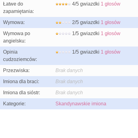
Łatwe do
4/5 gwiazdki
1 głosów
zapamiętania:
Wymowa:
2/5 gwiazdki
1 głosów
Wymowa po
1/5 gwiazdki
1 głosów
angielsku:
Opinia
1/5 gwiazdki
1 głosów
cudzoziemców:
Przezwiska:
Brak danych
Imiona dla braci:
Brak danych
Imiona dla sióstr:
Brak danych
Kategorie:
Skandynawskie imiona