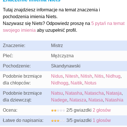
Tutaj znajdziesz informacje na temat znaczenia i
pochodzenia imienia Niets.
Nazywasz się Niets? Odpowiedz proszę na
5 pytań na temat
swojego imienia
aby uzupełnić profil.
Znaczenie:
Mistrz
Płeć:
Mężczyzna
Pochodzenie:
Skandynawski
Podobnie brzmiące
Nidus
,
Nitesh
,
Nitish
,
Nitis
,
Nidhug
,
dla chłopców:
Nidhogg
,
Naitik
,
Notus
Podobnie brzmiące
Natsu
,
Natasha
,
Natascha
,
Natasja
,
dla dziewcząt:
Nadege
,
Natasza
,
Natasa
,
Natashia
Ocena:
2/5 gwiazdki
2 głosów
Łatwe do napisania:
3/5 gwiazdki
1 głosów