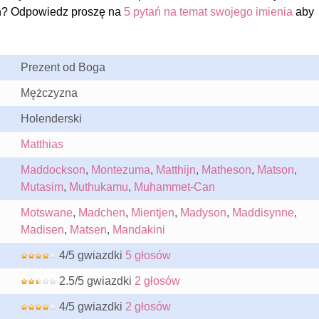
n? Odpowiedz proszę na
5 pytań na temat swojego imienia
aby
Prezent od Boga
Mężczyzna
Holenderski
Matthias
Maddockson
,
Montezuma
,
Matthijn
,
Matheson
,
Matson
,
Mutasim
,
Muthukamu
,
Muhammet-Can
Motswane
,
Madchen
,
Mientjen
,
Madyson
,
Maddisynne
,
Madisen
,
Matsen
,
Mandakini
4/5 gwiazdki
5 głosów
2.5/5 gwiazdki
2 głosów
4/5 gwiazdki
2 głosów