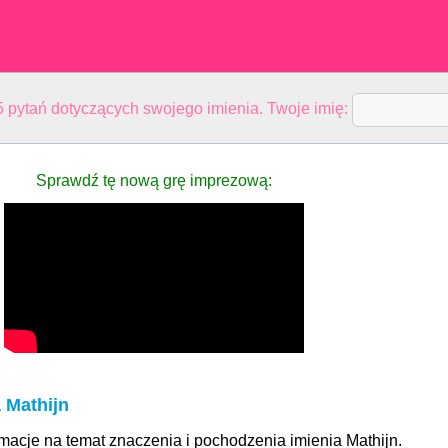
 pytań dotyczących swojego imienia. Twoje imię:
Sprawdź tę nową grę imprezową:
 Mathijn
rmacje na temat znaczenia i pochodzenia imienia Mathijn.