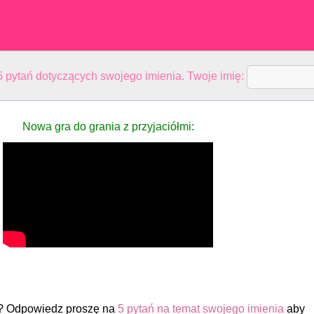
 pytań dotyczących swojego imienia. Twoje imię:
Nowa gra do grania z przyjaciółmi:
? Odpowiedz proszę na
5 pytań na temat swojego imienia
aby