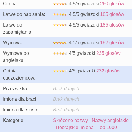
Ocena:
4.5/5 gwiazdki
260 głosów
Łatwe do napisania:
4.5/5 gwiazdki
185 głosów
Łatwe do
4.5/5 gwiazdki
185 głosów
zapamiętania:
Wymowa:
4.5/5 gwiazdki
182 głosów
Wymowa po
4/5 gwiazdki
235 głosów
angielsku:
Opinia
4/5 gwiazdki
232 głosów
cudzoziemców:
Przezwiska:
Brak danych
Imiona dla braci:
Brak danych
Imiona dla sióstr:
Brak danych
Kategorie:
Skrócone nazwy
-
Nazwy angielskie
-
Hebrajskie imiona
-
Top 1000