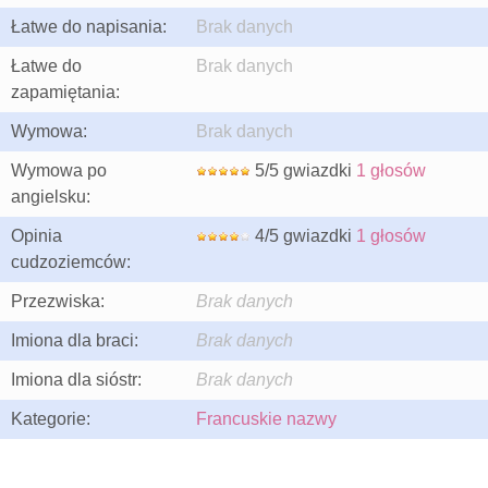
Łatwe do napisania:
Brak danych
Łatwe do
Brak danych
zapamiętania:
Wymowa:
Brak danych
Wymowa po
5/5 gwiazdki
1 głosów
angielsku:
Opinia
4/5 gwiazdki
1 głosów
cudzoziemców:
Przezwiska:
Brak danych
Imiona dla braci:
Brak danych
Imiona dla sióstr:
Brak danych
Kategorie:
Francuskie nazwy