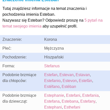
Tutaj znajdziesz informacje na temat znaczenia i
pochodzenia imienia Esteban.
Nazywasz się Esteban? Odpowiedz proszę na
5 pytań na
temat swojego imienia
aby uzupełnić profil.
Znaczenie:
Korona
Płeć:
Mężczyzna
Pochodzenie:
Hiszpański
Forma:
Stefanus
Podobnie brzmiące
Estefan
,
Estevan
,
Estavan
,
dla chłopców:
Estefanio
,
Estevon
,
Estefán
,
Estéfano
,
Estéban
Podobnie brzmiące
Estephanie
,
Estefani
,
Estefania
,
dla dziewcząt:
Estefana
,
Estebana
,
Estefany
,
Estephani
,
Esthefani