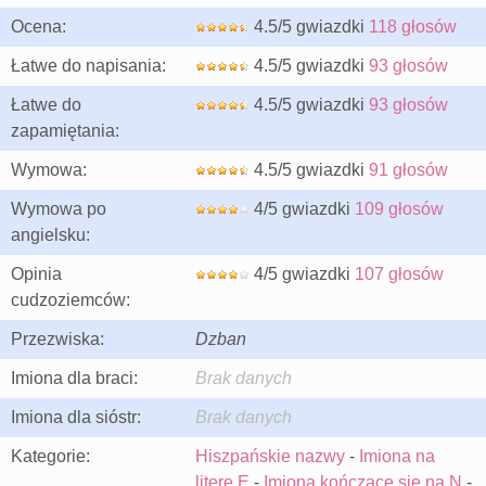
Ocena:
4.5/5 gwiazdki
118 głosów
Łatwe do napisania:
4.5/5 gwiazdki
93 głosów
Łatwe do
4.5/5 gwiazdki
93 głosów
zapamiętania:
Wymowa:
4.5/5 gwiazdki
91 głosów
Wymowa po
4/5 gwiazdki
109 głosów
angielsku:
Opinia
4/5 gwiazdki
107 głosów
cudzoziemców:
Przezwiska:
Dzban
Imiona dla braci:
Brak danych
Imiona dla sióstr:
Brak danych
Kategorie:
Hiszpańskie nazwy
-
Imiona na
literę E
-
Imiona kończące się na N
-