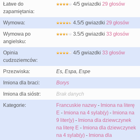
Łatwe do
4/5 gwiazdki
29 głosów
zapamiętania:
Wymowa:
4.5/5 gwiazdki
29 głosów
Wymowa po
3.5/5 gwiazdki
33 głosów
angielsku:
Opinia
4/5 gwiazdki
33 głosów
cudzoziemców:
Przezwiska:
Es, Espa, Espe
Imiona dla braci:
Borys
Imiona dla sióstr:
Brak danych
Kategorie:
Francuskie nazwy
-
Imiona na literę
E
-
Imiona na 4 sylab(y)
-
Imiona na
9 liter(y)
-
Imiona dla dziewczynek
na literę E
-
Imiona dla dziewczynek
na 4 sylab(y)
-
Imiona dla