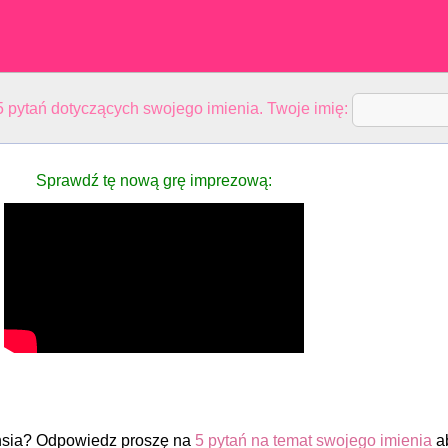
 pytań dotyczących swojego imienia. Twoje imię:
Sprawdź tę nową grę imprezową:
nsia? Odpowiedz proszę na
5 pytań na temat swojego imienia
a