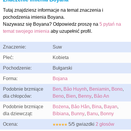
Tutaj znajdziesz informacje na temat znaczenia i
pochodzenia imienia Boyana.
Nazywasz się Boyana? Odpowiedz proszę na
5 pytań na
temat swojego imienia
aby uzupełnić profil.
Znaczenie:
Suw
Płeć:
Kobieta
Pochodzenie:
Bułgarski
Forma:
Bojana
Podobnie brzmiące
Ben
,
Bảo Huynh
,
Beniamin
,
Bono
,
dla chłopców:
Beno
,
Bien
,
Benny
,
Bảo An
Podobnie brzmiące
Bożena
,
Bảo Hân
,
Bina
,
Bayan
,
dla dziewcząt:
Bibiana
,
Bunny
,
Banu
,
Bonny
Ocena:
5/5 gwiazdki
2 głosów