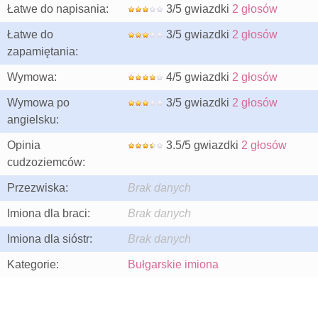
Łatwe do napisania:
3/5 gwiazdki
2 głosów
Łatwe do
3/5 gwiazdki
2 głosów
zapamiętania:
Wymowa:
4/5 gwiazdki
2 głosów
Wymowa po
3/5 gwiazdki
2 głosów
angielsku:
Opinia
3.5/5 gwiazdki
2 głosów
cudzoziemców:
Przezwiska:
Brak danych
Imiona dla braci:
Brak danych
Imiona dla sióstr:
Brak danych
Kategorie:
Bułgarskie imiona