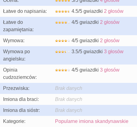
Ocena:
5/5 gwiazdki
4 głosów
Łatwe do napisania:
4.5/5 gwiazdki
2 głosów
Łatwe do
4/5 gwiazdki
2 głosów
zapamiętania:
Wymowa:
4/5 gwiazdki
2 głosów
Wymowa po
3.5/5 gwiazdki
3 głosów
angielsku:
Opinia
4/5 gwiazdki
3 głosów
cudzoziemców:
Przezwiska:
Brak danych
Imiona dla braci:
Brak danych
Imiona dla sióstr:
Brak danych
Kategorie:
Popularne imiona skandynawskie