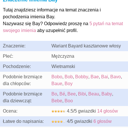
Tutaj znajdziesz informacje na temat znaczenia i
pochodzenia imienia Bay.
Nazywasz się Bay? Odpowiedz proszę na
5 pytań na temat
swojego imienia
aby uzupełnić profil.
Znaczenie:
Wariant Bayard kasztanowe włosy
Płeć:
Mężczyzna
Pochodzenie:
Wietnamski
Podobnie brzmiące
Bobo
,
Bob
,
Bobby
,
Bae
,
Bai
,
Bavo
,
dla chłopców:
Baue
,
Boy
Podobnie brzmiące
Bo
,
Bé
,
Bee
,
Bibi
,
Beau
,
Baby
,
dla dziewcząt:
Bebe
,
Boo
Ocena:
4.5/5 gwiazdki
14 głosów
Łatwe do napisania:
4/5 gwiazdki
6 głosów