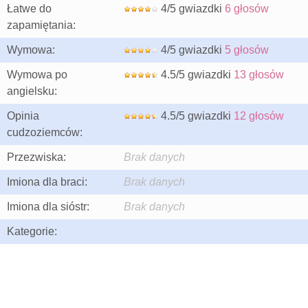
Łatwe do
4/5 gwiazdki
6 głosów
zapamiętania:
Wymowa:
4/5 gwiazdki
5 głosów
Wymowa po
4.5/5 gwiazdki
13 głosów
angielsku:
Opinia
4.5/5 gwiazdki
12 głosów
cudzoziemców:
Przezwiska:
Brak danych
Imiona dla braci:
Brak danych
Imiona dla sióstr:
Brak danych
Kategorie: