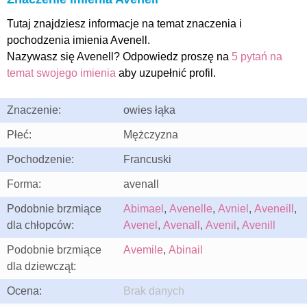
Tutaj znajdziesz informacje na temat znaczenia i
pochodzenia imienia Avenell.
Nazywasz się Avenell? Odpowiedz proszę na
5 pytań na
temat swojego imienia
aby uzupełnić profil.
Znaczenie:
owies łąka
Płeć:
Mężczyzna
Pochodzenie:
Francuski
Forma:
avenall
Podobnie brzmiące
Abimael
,
Avenelle
,
Avniel
,
Aveneill
,
dla chłopców:
Avenel
,
Avenall
,
Avenil
,
Avenill
Podobnie brzmiące
Avemile
,
Abinail
dla dziewcząt:
Ocena:
Brak danych