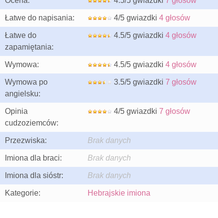
Ocena:
4.5/5 gwiazdki
7 głosów
Łatwe do napisania:
4/5 gwiazdki
4 głosów
Łatwe do
4.5/5 gwiazdki
4 głosów
zapamiętania:
Wymowa:
4.5/5 gwiazdki
4 głosów
Wymowa po
3.5/5 gwiazdki
7 głosów
angielsku:
Opinia
4/5 gwiazdki
7 głosów
cudzoziemców:
Przezwiska:
Brak danych
Imiona dla braci:
Brak danych
Imiona dla sióstr:
Brak danych
Kategorie:
Hebrajskie imiona