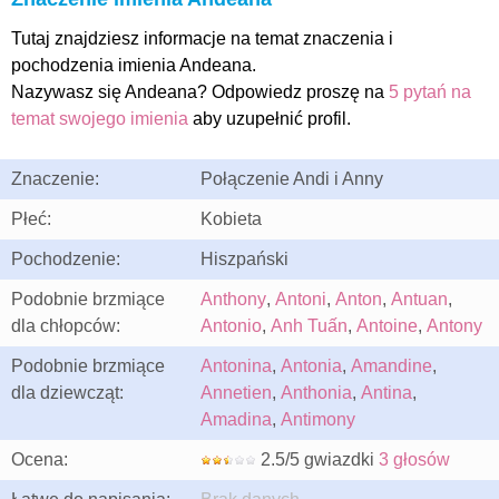
Tutaj znajdziesz informacje na temat znaczenia i
pochodzenia imienia Andeana.
Nazywasz się Andeana? Odpowiedz proszę na
5 pytań na
temat swojego imienia
aby uzupełnić profil.
Znaczenie:
Połączenie Andi i Anny
Płeć:
Kobieta
Pochodzenie:
Hiszpański
Podobnie brzmiące
Anthony
,
Antoni
,
Anton
,
Antuan
,
dla chłopców:
Antonio
,
Anh Tuấn
,
Antoine
,
Antony
Podobnie brzmiące
Antonina
,
Antonia
,
Amandine
,
dla dziewcząt:
Annetien
,
Anthonia
,
Antina
,
Amadina
,
Antimony
Ocena:
2.5/5 gwiazdki
3 głosów