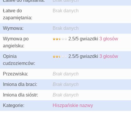
Łatwe do napisania:
Brak danych
Łatwe do
Brak danych
zapamiętania:
Wymowa:
Brak danych
Wymowa po
2.5/5 gwiazdki
3 głosów
angielsku:
Opinia
2.5/5 gwiazdki
3 głosów
cudzoziemców:
Przezwiska:
Brak danych
Imiona dla braci:
Brak danych
Imiona dla sióstr:
Brak danych
Kategorie:
Hiszpańskie nazwy