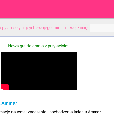
 pytań dotyczących swojego imienia. Twoje imię:
Nowa gra do grania z przyjaciółmi:
a Ammar
ormacje na temat znaczenia i pochodzenia imienia Ammar.