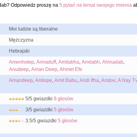
dab? Odpowiedz proszę na
5 pytań na temat swojego imienia
a
Moi ludzie są liberalne
Mężczyzna
Hebrajski
Amenhotep
,
Annaduff
,
Amitabha
,
Amitabh
,
Ahinadab
,
Anudeep
,
Aman Deep
,
Ahmet Efe
Amandeep
,
Antiope
,
Amit Babu
,
Andi Ifha
,
Andov
,
A Nay T
5/5 gwiazdki
8 głosów
3/5 gwiazdki
5 głosów
3.5/5 gwiazdki
5 głosów