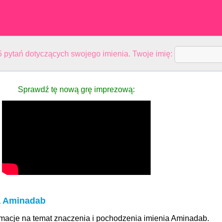
 pytań dotyczących swojego imienia. Twoje imię:
Sprawdź tę nową grę imprezową:
a Aminadab
ormacje na temat znaczenia i pochodzenia imienia Aminadab.