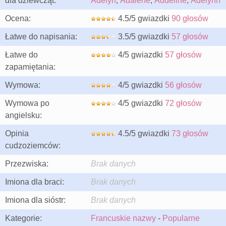
dla dziewcząt:
Adelyn
,
Adalene
,
Addeline
,
Adelynn
Ocena:
4.5/5 gwiazdki
90 głosów
Łatwe do napisania:
3.5/5 gwiazdki
57 głosów
Łatwe do
4/5 gwiazdki
57 głosów
zapamiętania:
Wymowa:
4/5 gwiazdki
56 głosów
Wymowa po
4/5 gwiazdki
72 głosów
angielsku:
Opinia
4.5/5 gwiazdki
73 głosów
cudzoziemców:
Przezwiska:
Brak danych
Imiona dla braci:
Brak danych
Imiona dla sióstr:
Brak danych
Kategorie:
Francuskie nazwy
-
Popularne