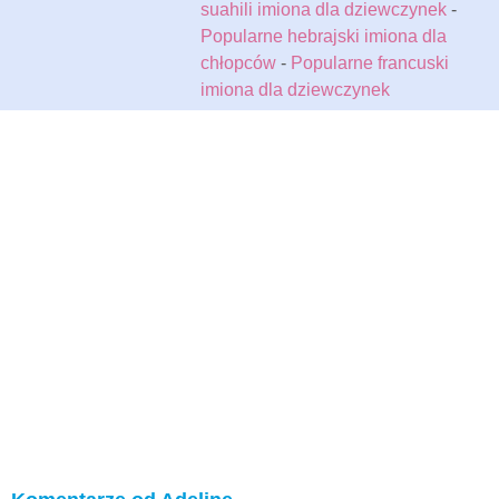
suahili imiona dla dziewczynek
-
Popularne hebrajski imiona dla
chłopców
-
Popularne francuski
imiona dla dziewczynek