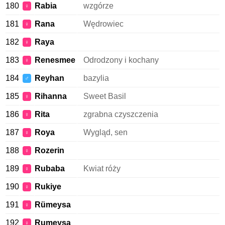
180
Rabia
wzgórze
♀
181
Rana
Wędrowiec
♀
182
Raya
♀
183
Renesmee
Odrodzony i kochany
♀
184
Reyhan
bazylia
♂
185
Rihanna
Sweet Basil
♀
186
Rita
zgrabna czyszczenia
♀
187
Roya
Wygląd, sen
♀
188
Rozerin
♀
189
Rubaba
Kwiat róży
♀
190
Rukiye
♀
191
Rümeysa
♀
192
Rumeysa
♀