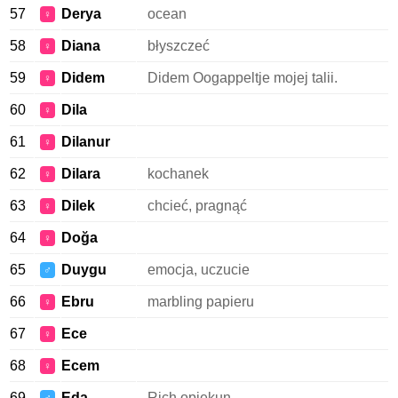
57
Derya
ocean
♀
58
Diana
błyszczeć
♀
59
Didem
Didem Oogappeltje mojej talii.
♀
60
Dila
♀
61
Dilanur
♀
62
Dilara
kochanek
♀
63
Dilek
chcieć, pragnąć
♀
64
Doğa
♀
65
Duygu
emocja, uczucie
♂
66
Ebru
marbling papieru
♀
67
Ece
♀
68
Ecem
♀
69
Eda
Rich opiekun