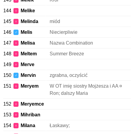
♀
144
Melike
♀
145
Melinda
miód
♀
146
Melis
Niecierpliwie
♂
147
Melisa
Nazwa Combination
♀
148
Meltem
Summer Breeze
♀
149
Merve
♀
150
Mervin
zgrabna, oczyścić
♂
151
Meryem
W OT imię siostry Mojżesza i AA ¤
♀
Ron; dalszy Maria
152
Meryemce
♀
153
Mihriban
♀
154
Milana
Łaskawy;
♀