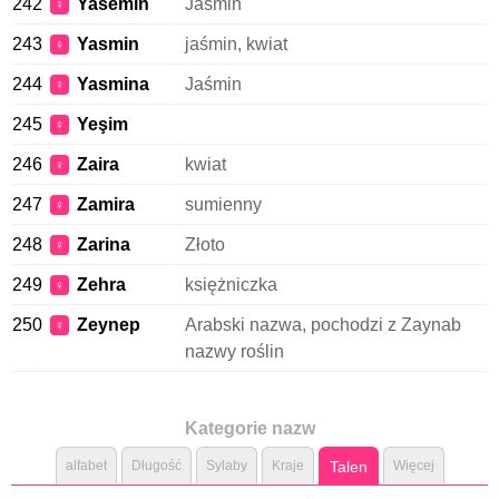
242
Yasemin
Jaśmin
♀
243
Yasmin
jaśmin, kwiat
♀
244
Yasmina
Jaśmin
♀
245
Yeşim
♀
246
Zaira
kwiat
♀
247
Zamira
sumienny
♀
248
Zarina
Złoto
♀
249
Zehra
księżniczka
♀
250
Zeynep
Arabski nazwa, pochodzi z Zaynab
♀
nazwy roślin
Kategorie nazw
alfabet
Długość
Sylaby
Kraje
Talen
Więcej