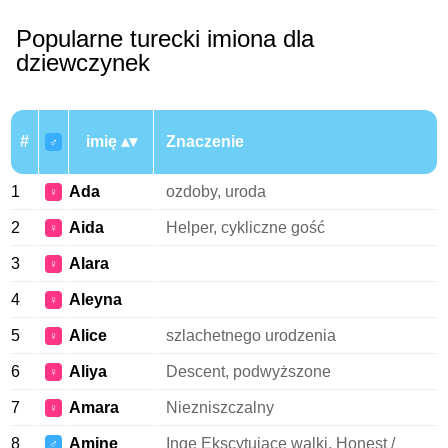
Popularne turecki imiona dla
dziewczynek
#
imię
Znaczenie
♂
1
Ada
ozdoby, uroda
♀
2
Aida
Helper, cykliczne gość
♀
3
Alara
♀
4
Aleyna
♀
5
Alice
szlachetnego urodzenia
♀
6
Aliya
Descent, podwyższone
♀
7
Amara
Niezniszczalny
♀
8
Amine
Inge Ekscytujące walki, Honest /
♂