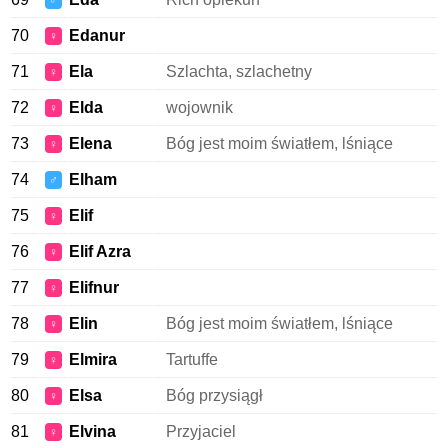
♂
70
Edanur
♀
71
Ela
Szlachta, szlachetny
♀
72
Elda
wojownik
♀
73
Elena
Bóg jest moim światłem, lśniące
♀
74
Elham
♂
75
Elif
♀
76
Elif Azra
♀
77
Elifnur
♀
78
Elin
Bóg jest moim światłem, lśniące
♀
79
Elmira
Tartuffe
♀
80
Elsa
Bóg przysiągł
♀
81
Elvina
Przyjaciel
♀