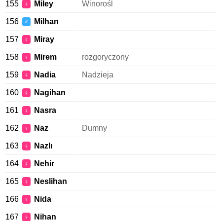
155
Miley
Winorośl
♀
156
Milhan
♂
157
Miray
♀
158
Mirem
rozgoryczony
♀
159
Nadia
Nadzieja
♀
160
Nagihan
♀
161
Nasra
♀
162
Naz
Dumny
♀
163
Nazlı
♀
164
Nehir
♀
165
Neslihan
♀
166
Nida
♀
167
Nihan
♀