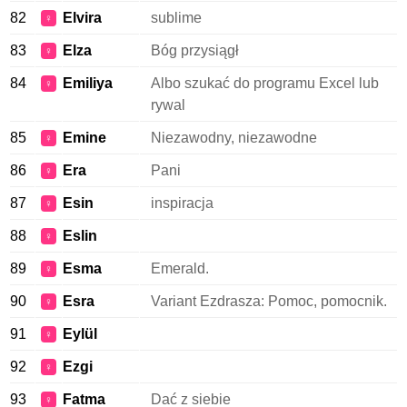
82
Elvira
sublime
♀
83
Elza
Bóg przysiągł
♀
84
Emiliya
Albo szukać do programu Excel lub
♀
rywal
85
Emine
Niezawodny, niezawodne
♀
86
Era
Pani
♀
87
Esin
inspiracja
♀
88
Eslin
♀
89
Esma
Emerald.
♀
90
Esra
Variant Ezdrasza: Pomoc, pomocnik.
♀
91
Eylül
♀
92
Ezgi
♀
93
Fatma
Dać z siebie
♀