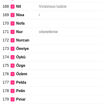
168
Nil
Victorious ludzie
♀
169
Nisa
i
♀
170
Nofa
♀
171
Nur
oświetlenie
♀
172
Nurcan
♀
173
Ömriye
♀
174
Öykü
♀
175
Özge
♀
176
Özlem
♀
177
Pelda
♀
178
Pelin
♀
179
Pınar
♀