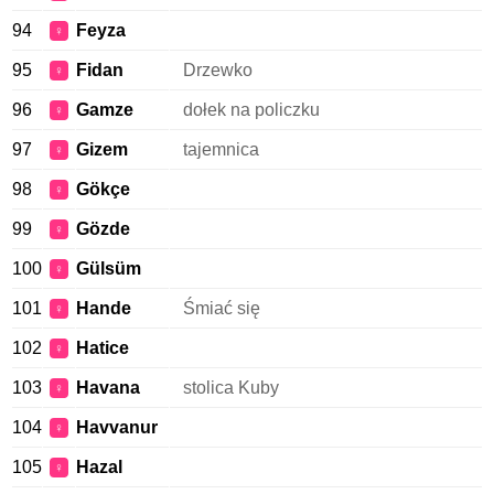
94
Feyza
♀
95
Fidan
Drzewko
♀
96
Gamze
dołek na policzku
♀
97
Gizem
tajemnica
♀
98
Gökçe
♀
99
Gözde
♀
100
Gülsüm
♀
101
Hande
Śmiać się
♀
102
Hatice
♀
103
Havana
stolica Kuby
♀
104
Havvanur
♀
105
Hazal
♀