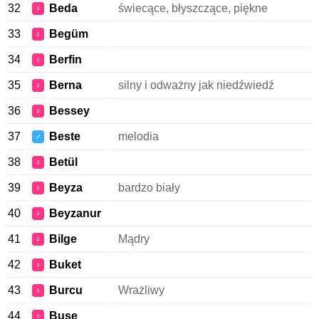
32
Beda
świecące, błyszczące, piękne
♀
33
Begüm
♀
34
Berfin
♀
35
Berna
silny i odważny jak niedźwiedź
♀
36
Bessey
♀
37
Beste
melodia
♂
38
Betül
♀
39
Beyza
bardzo biały
♀
40
Beyzanur
♀
41
Bilge
Mądry
♀
42
Buket
♀
43
Burcu
Wrażliwy
♀
44
Buse
♀