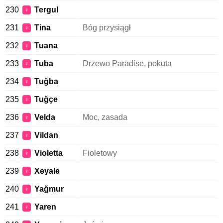
230
Tergul
♀
231
Tina
Bóg przysiągł
♀
232
Tuana
♀
233
Tuba
Drzewo Paradise, pokuta
♀
234
Tuğba
♀
235
Tuğçe
♀
236
Velda
Moc, zasada
♀
237
Vildan
♀
238
Violetta
Fioletowy
♀
239
Xeyale
♀
240
Yağmur
♀
241
Yaren
♀