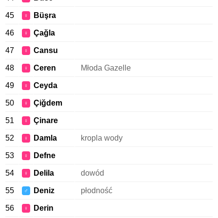
45
Büşra
♀
46
Çağla
♀
47
Cansu
♀
48
Ceren
Młoda Gazelle
♀
49
Ceyda
♀
50
Çiğdem
♀
51
Çinare
♀
52
Damla
kropla wody
♀
53
Defne
♀
54
Delila
dowód
♀
55
Deniz
płodność
♂
56
Derin
♀