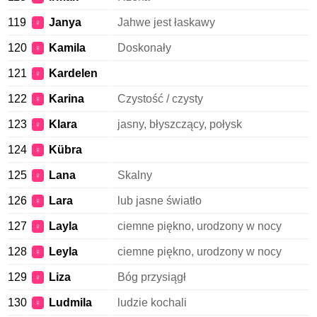
119
Janya
Jahwe jest łaskawy
♀
120
Kamila
Doskonały
♀
121
Kardelen
♀
122
Karina
Czystość / czysty
♀
123
Klara
jasny, błyszczący, połysk
♀
124
Kübra
♀
125
Lana
Skalny
♀
126
Lara
lub jasne światło
♀
127
Layla
ciemne piękno, urodzony w nocy
♀
128
Leyla
ciemne piękno, urodzony w nocy
♀
129
Liza
Bóg przysiągł
♀
130
Ludmila
ludzie kochali
♀