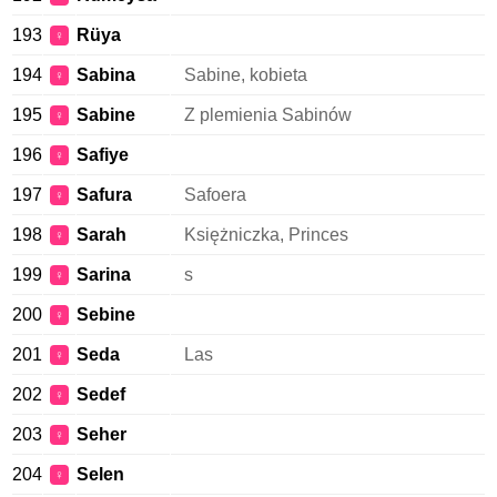
193
Rüya
♀
194
Sabina
Sabine, kobieta
♀
195
Sabine
Z plemienia Sabinów
♀
196
Safiye
♀
197
Safura
Safoera
♀
198
Sarah
Księżniczka, Princes
♀
199
Sarina
s
♀
200
Sebine
♀
201
Seda
Las
♀
202
Sedef
♀
203
Seher
♀
204
Selen
♀