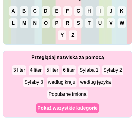
A
B
C
D
E
F
G
H
I
J
K
L
M
N
O
P
R
S
T
U
V
W
Y
Z
Przeglądaj nazwiska za pomocą
3 liter
4 liter
5 liter
6 liter
Sylaba 1
Sylaby 2
Sylaby 3
według kraju
według języka
Popularne imiona
Pokaż wszystkie kategorie