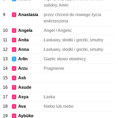
solidny, Amin
9
Anastasia
przez chrzest do nowego życia
♀
wskrzeszona
10
Angela
Angel / Angelic
♀
11
Anita
Łaskawy, słodki i gorzki, smutny
♀
12
Anna
Łaskawy, słodki i gorzki, smutny
♀
13
Arlin
Gaelic słowo obietnicy
♂
14
Arzu
Pragnienie
♀
15
Aslı
♀
16
Asude
♀
17
Asya
Łaska
♀
18
Ava
Niebo lub niebo
♀
19
Aybüke
♀