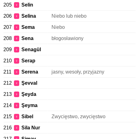
205
Selin
♀
206
Selina
Niebo lub niebo
♀
207
Sema
Niebo
♀
208
Sena
błogosławiony
♀
209
Senagül
♀
210
Serap
♀
211
Serena
jasny, wesoły, przyjazny
♀
212
Şevval
♀
213
Şeyda
♀
214
Şeyma
♀
215
Sibel
Zwycięstwo, zwycięstwo
♀
216
Sila Nur
♀
217
Simay