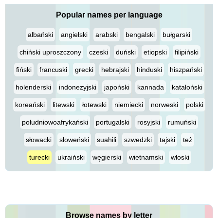
Popular names per language
albański
angielski
arabski
bengalski
bułgarski
chiński uproszczony
czeski
duński
etiopski
filipiński
fiński
francuski
grecki
hebrajski
hinduski
hiszpański
holenderski
indonezyjski
japoński
kannada
kataloński
koreański
litewski
łotewski
niemiecki
norweski
polski
południowoafrykański
portugalski
rosyjski
rumuński
słowacki
słoweński
suahili
szwedzki
tajski
też
turecki
ukraiński
węgierski
wietnamski
włoski
Browse names by letter