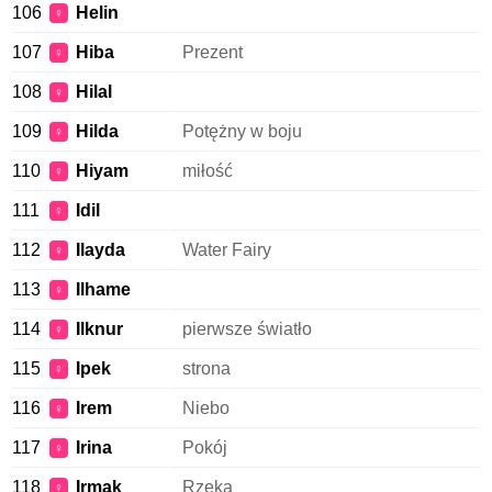
106
Helin
♀
107
Hiba
Prezent
♀
108
Hilal
♀
109
Hilda
Potężny w boju
♀
110
Hiyam
miłość
♀
111
Idil
♀
112
Ilayda
Water Fairy
♀
113
Ilhame
♀
114
Ilknur
pierwsze światło
♀
115
Ipek
strona
♀
116
Irem
Niebo
♀
117
Irina
Pokój
♀
118
Irmak
Rzeka
♀