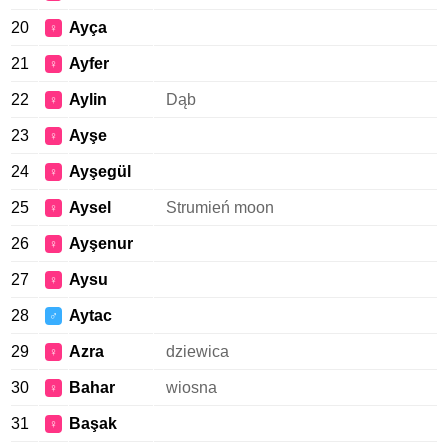
20
Ayça
♀
21
Ayfer
♀
22
Aylin
Dąb
♀
23
Ayşe
♀
24
Ayşegül
♀
25
Aysel
Strumień moon
♀
26
Ayşenur
♀
27
Aysu
♀
28
Aytac
♂
29
Azra
dziewica
♀
30
Bahar
wiosna
♀
31
Başak
♀