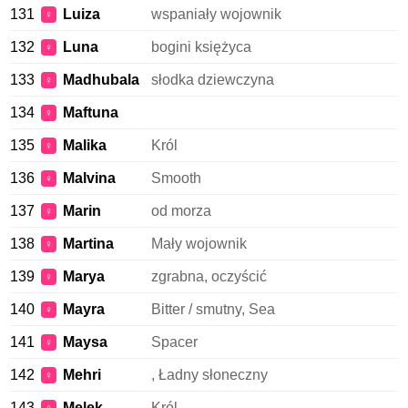
131
Luiza
wspaniały wojownik
♀
132
Luna
bogini księżyca
♀
133
Madhubala
słodka dziewczyna
♀
134
Maftuna
♀
135
Malika
Król
♀
136
Malvina
Smooth
♀
137
Marin
od morza
♀
138
Martina
Mały wojownik
♀
139
Marya
zgrabna, oczyścić
♀
140
Mayra
Bitter / smutny, Sea
♀
141
Maysa
Spacer
♀
142
Mehri
, Ładny słoneczny
♀
143
Melek
Król