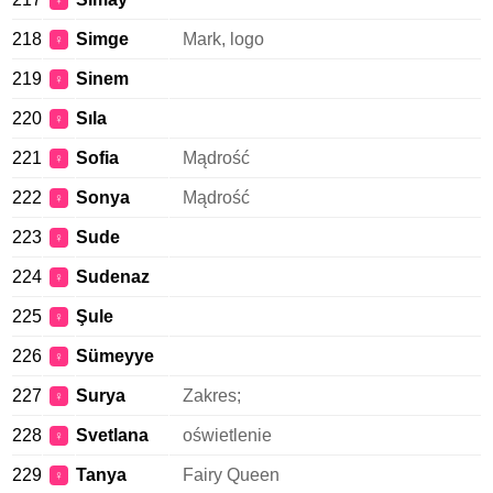
♀
218
Simge
Mark, logo
♀
219
Sinem
♀
220
Sıla
♀
221
Sofia
Mądrość
♀
222
Sonya
Mądrość
♀
223
Sude
♀
224
Sudenaz
♀
225
Şule
♀
226
Sümeyye
♀
227
Surya
Zakres;
♀
228
Svetlana
oświetlenie
♀
229
Tanya
Fairy Queen
♀